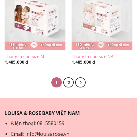
Thùng tã dán size M
Thùng tã dán size NB
1.485.000
₫
1.485.000
₫
1
2
LOUISA & ROSE BABY VIỆT NAM
Điện thoại: 0815580159
Email: info@louisarose.vn