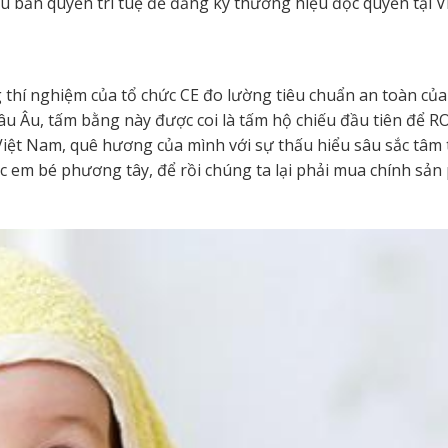
ữu bản quyền trí tuệ để đăng ký thương hiệu độc quyền tại V
thí nghiệm của tổ chức CE đo lường tiêu chuẩn an toàn của
u Âu, tấm bằng này được coi là tấm hộ chiếu đầu tiên để RO
Việt Nam, quê hương của mình với sự thấu hiểu sâu sắc tâ
 các em bé phương tây, để rồi chúng ta lại phải mua chính s