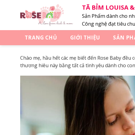
Bỏ
TÃ BỈM LOUISA &
qua
Sản Phẩm dành cho như
nội
Công nghệ đạt tiêu ch
dung
TRANG CHỦ
GIỚI THIỆU
SẢN P
Chào mẹ, hầu hết các mẹ biết đến Rose Baby đều c
thương hiêu này bằng tất cả tình yêu dành cho con