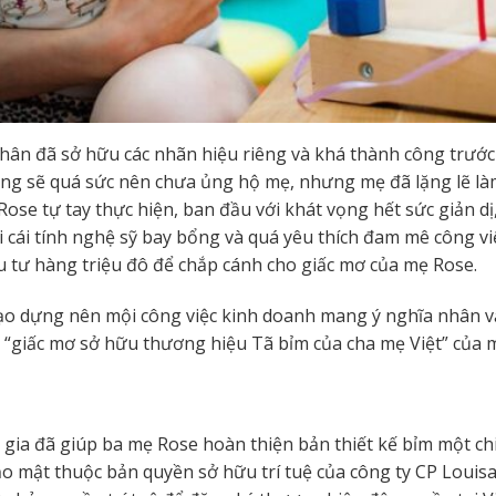
hân đã sở hữu các nhãn hiệu riêng và khá thành công trước
ng sẽ quá sức nên chưa ủng hộ mẹ, nhưng mẹ đã lặng lẽ làm
Rose tự tay thực hiện, ban đầu với khát vọng hết sức giản
ới cái tính nghệ sỹ bay bổng và quá yêu thích đam mê công 
u tư hàng triệu đô để chắp cánh cho giấc mơ của mẹ Rose.
ạo dựng nên mội công việc kinh doanh mang ý nghĩa nhân văn
n “giấc mơ sở hữu thương hiệu Tã bỉm của cha mẹ Việt” của 
ia đã giúp ba mẹ Rose hoàn thiện bản thiết kế bỉm một chi
 bảo mật thuộc bản quyền sở hữu trí tuệ của công ty CP Lo