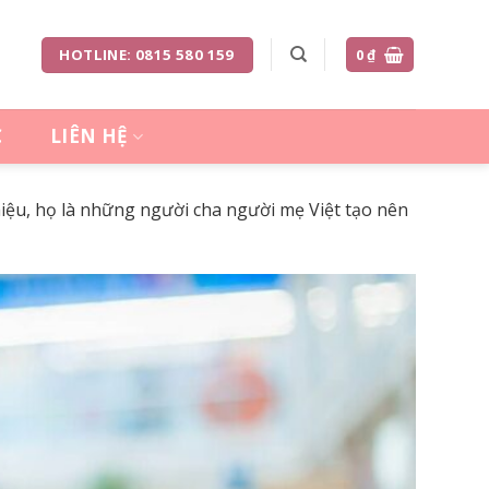
HOTLINE: 0815 580 159
0
₫
C
LIÊN HỆ
iệu, họ là những người cha người mẹ Việt tạo nên