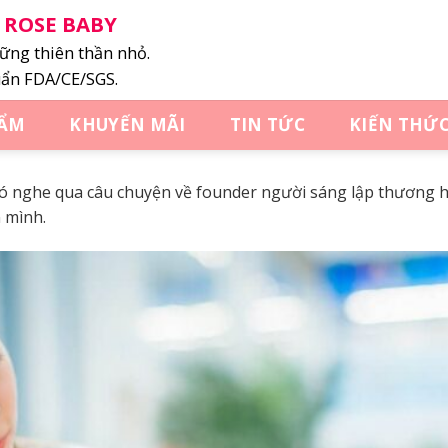
 ROSE BABY
̃ng thiên thần nhỏ.
uẩn FDA/CE/SGS.
HẨM
KHUYẾN MÃI
TIN TỨC
KIẾN THỨ
ó nghe qua câu chuyện về founder người sáng lập thương h
 mình.