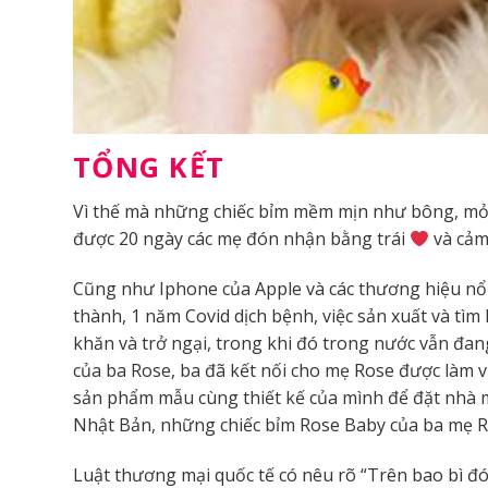
TỔNG KẾT
Vì thế mà những chiếc bỉm mềm mịn như bông, mỏ
được 20 ngày các mẹ đón nhận bằng trái
và cảm
Cũng như Iphone của Apple và các thương hiệu nổi 
thành, 1 năm Covid dịch bệnh, việc sản xuất và tì
khăn và trở ngại, trong khi đó trong nước vẫn đa
của ba Rose, ba đã kết nối cho mẹ Rose được làm 
sản phẩm mẫu cùng thiết kế của mình để đặt nhà m
Nhật Bản, những chiếc bỉm Rose Baby của ba mẹ Ros
Luật thương mại quốc tế có nêu rõ “Trên bao bì đón