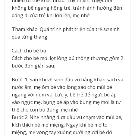
nhiều tư thế khác nhau. Tuy nhiên, tuyệt đối
không bế ngang hông trẻ, tránh ảnh hưởng đến
dáng đi của trẻ khi lớn lên, mẹ nhé!
Tham khảo: Quá trình phát triển của trẻ sơ sinh
qua từng tháng
Cách cho bé bú
Cách cho bé mới lọt lòng bú thông thường gồm 2
bước đơn giản sau:
Bước 1: Sau khi vệ sinh đầu vú bằng khăn sạch và
nước ấm, mẹ ôm bé vào lòng sao cho mũi bé
ngang với núm vú. Lưu ý, bế trẻ để ngực bé áp
vào ngực mẹ, bụng bé áp vào bụng mẹ mới là tư
thế cho con bú đúng, mẹ nhé!
Bước 2: Nhẹ nhàng đưa đầu vú chạm vào mũi bé,
kích thích bé mở miệng. Ngay khi bé mở to
miệng, mẹ vòng tay xuống dưới người bé đỡ