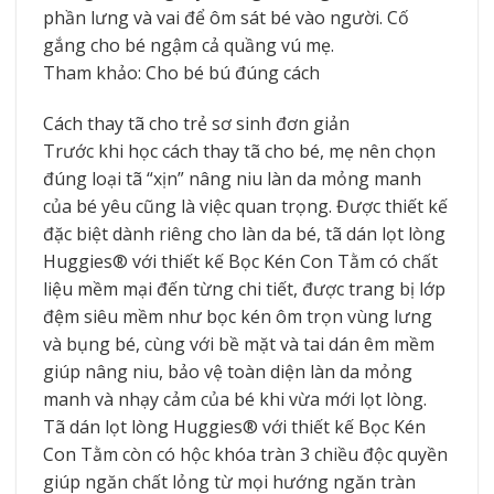
phần lưng và vai để ôm sát bé vào người. Cố
gắng cho bé ngậm cả quầng vú mẹ.
Tham khảo: Cho bé bú đúng cách
Cách thay tã cho trẻ sơ sinh đơn giản
Trước khi học cách thay tã cho bé, mẹ nên chọn
đúng loại tã “xịn” nâng niu làn da mỏng manh
của bé yêu cũng là việc quan trọng. Được thiết kế
đặc biệt dành riêng cho làn da bé, tã dán lọt lòng
Huggies® với thiết kế Bọc Kén Con Tằm có chất
liệu mềm mại đến từng chi tiết, được trang bị lớp
đệm siêu mềm như bọc kén ôm trọn vùng lưng
và bụng bé, cùng với bề mặt và tai dán êm mềm
giúp nâng niu, bảo vệ toàn diện làn da mỏng
manh và nhạy cảm của bé khi vừa mới lọt lòng.
Tã dán lọt lòng Huggies® với thiết kế Bọc Kén
Con Tằm còn có hộc khóa tràn 3 chiều độc quyền
giúp ngăn chất lỏng từ mọi hướng ngăn tràn