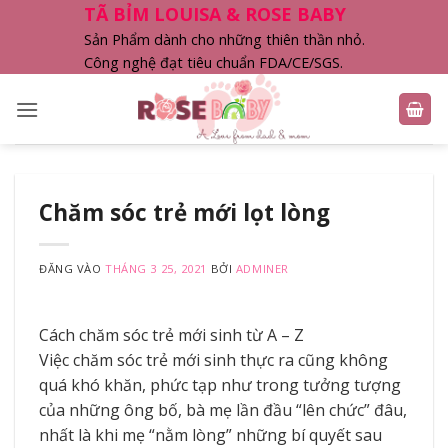
Bỏ
TÃ BỈM LOUISA & ROSE BABY
qua
Sản Phẩm dành cho những thiên thần nhỏ.
nội
Công nghệ đạt tiêu chuẩn FDA/CE/SGS.
dung
Chăm sóc trẻ mới lọt lòng
ĐĂNG VÀO
THÁNG 3 25, 2021
BỞI
ADMINER
Cách chăm sóc trẻ mới sinh từ A – Z
Việc chăm sóc trẻ mới sinh thực ra cũng không
quá khó khăn, phức tạp như trong tưởng tượng
của những ông bố, bà mẹ lần đầu “lên chức” đâu,
nhất là khi mẹ “nằm lòng” những bí quyết sau